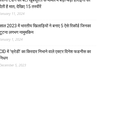
रवीना टंडन की बेटी खूबसूरती के मामले में बड़ी-बड़ी हीरोइनों को
देती है मात, देखिए 15 तस्वीरें
January 11, 2024
साल 2023 में भारतीय खिलाड़ियों ने बनाए 5 ऐसे रिकॉर्ड जिनका
टूटना लगभग नामुमकिन
January 1, 2024
CID में ‘फ्रेडी’ का किरदार निभाने वाले एक्टर दिनेश फडनीस का
निधन
December 5, 2023