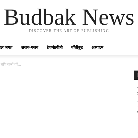
Budbak News
DISCOVER THE ART OF PUBLISHING
ेल जगत
अजब-गजब
टेक्नोलॉजी
बॉलीवुड
अध्यात्म
ाशि वालों की...