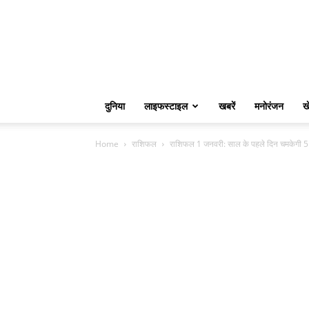
दुनिया
लाइफस्टाइल
खबरें
मनोरंजन
ख
Home
राशिफल
राशिफल 1 जनवरी: साल के पहले दिन चमकेगी 5 र