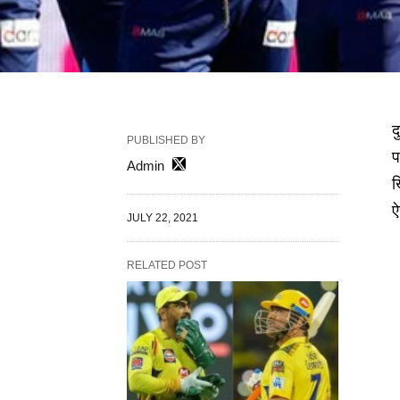
द
PUBLISHED BY
प
Admin
ख
ऐ
JULY 22, 2021
RELATED POST