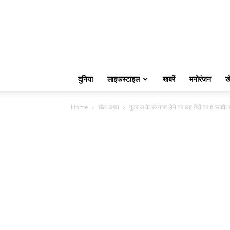
दुनिया
लाइफस्टाइल
खबरें
मनोरंजन
ख
Home
खेल जगत
युवराज के संन्यास लेने पर छह गेंदों पर 6 छक्के ख