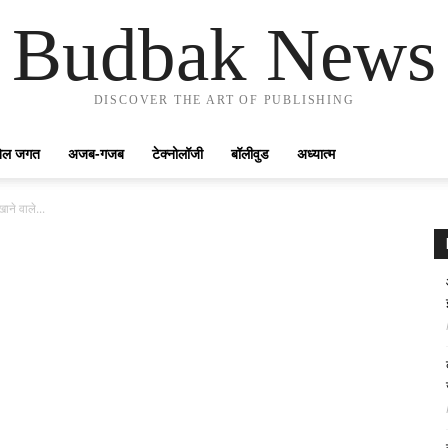
Budbak News
DISCOVER THE ART OF PUBLISHING
ेल जगत
अजब-गजब
टेक्नोलॉजी
बॉलीवुड
अध्यात्म
ाने वाले...