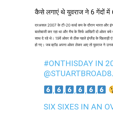
स्टुअर्ट ब्रॉड ने युवराज सिंह (Yuvraj singh) को उनके संन
कि, ‘लीजेंड अपना रिटारमेंट एन्ज्वॉय कीजिए।’
कैसे लगाएं थे युवराज ने 6 गेंदों में
दरअसल 2007 के टी-20 वर्ल्ड कप के दौरान भारत और इंग्ल
बल्लेबाजी कर रहा था और मैच के सिर्फ आखिरी दो ओवर बचे 
साथ दे रहे थे। 19वें ओवर से ठीक पहले इंग्लैंड के खिलाड़ी 
हो गए। जब ब्रॉड अपना ओवर लेकर आए तो युवराज ने उनकी
#ONTHISDAY
IN 2
@STUARTBROAD8
,
,
,
,
,