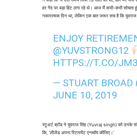
बता दें कि इस प्रकरण पर स्टुअर्ट ब्राॅड (Stuart Broad)
ने कहा कि ‘मैं उस समय सिर्फ 19 साल का था, और मेरे पास ड
हर गेंद पर बड़ा हिट लगा रहे थे। आज मैं कभी-कभी सोचता हूं
नकारात्मक दिन था, लेकिन एक बात जरूर सच है कि युवराज सि
ENJOY RETIREME
@YUVSTRONG12
HTTPS://T.CO/J
— STUART BROAD
JUNE 10, 2019