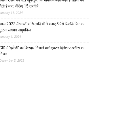
रवीना टंडन की बेटी खूबसूरती के मामले में बड़ी-बड़ी हीरोइनों को
देती है मात, देखिए 15 तस्वीरें
January 11, 2024
साल 2023 में भारतीय खिलाड़ियों ने बनाए 5 ऐसे रिकॉर्ड जिनका
टूटना लगभग नामुमकिन
January 1, 2024
CID में ‘फ्रेडी’ का किरदार निभाने वाले एक्टर दिनेश फडनीस का
निधन
December 5, 2023