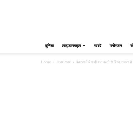
दुनिया
लाइफस्टाइल
खबरें
मनोरंजन
ख
Home
अजब-गजब
बेडरूम में ये गन्दी बात करने से बिगड़ सकता है 