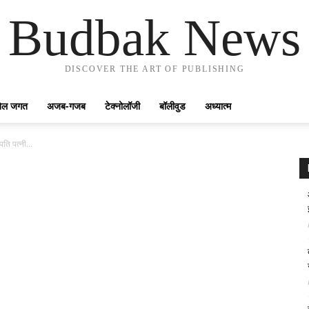
Budbak News
DISCOVER THE ART OF PUBLISHING
ेल जगत
अजब-गजब
टेक्नोलॉजी
बॉलीवुड
अध्यात्म
पति पत्नी...