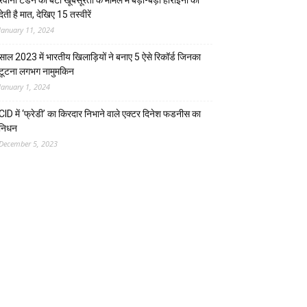
रवीना टंडन की बेटी खूबसूरती के मामले में बड़ी-बड़ी हीरोइनों को
देती है मात, देखिए 15 तस्वीरें
January 11, 2024
साल 2023 में भारतीय खिलाड़ियों ने बनाए 5 ऐसे रिकॉर्ड जिनका
टूटना लगभग नामुमकिन
January 1, 2024
CID में ‘फ्रेडी’ का किरदार निभाने वाले एक्टर दिनेश फडनीस का
निधन
December 5, 2023