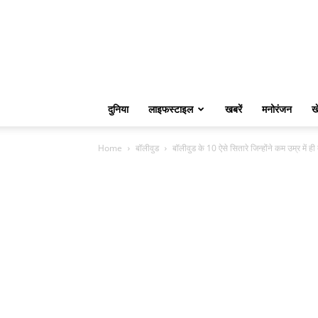
दुनिया
लाइफस्टाइल
खबरें
मनोरंजन
ख
Home
बॉलीवुड
बॉलीवुड के 10 ऐसे सितारे जिन्होंने कम उम्र में ही