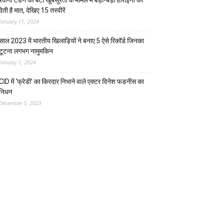
रवीना टंडन की बेटी खूबसूरती के मामले में बड़ी-बड़ी हीरोइनों को
देती है मात, देखिए 15 तस्वीरें
January 11, 2024
साल 2023 में भारतीय खिलाड़ियों ने बनाए 5 ऐसे रिकॉर्ड जिनका
टूटना लगभग नामुमकिन
January 1, 2024
CID में ‘फ्रेडी’ का किरदार निभाने वाले एक्टर दिनेश फडनीस का
निधन
December 5, 2023