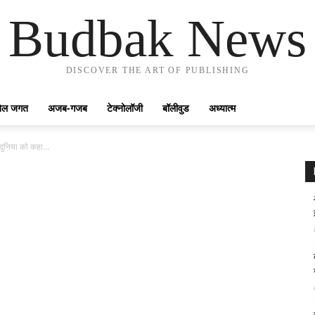
Budbak News
DISCOVER THE ART OF PUBLISHING
ेल जगत
अजब-गजब
टेक्नोलॉजी
बॉलीवुड
अध्यात्म
 दुनिया को कहा...