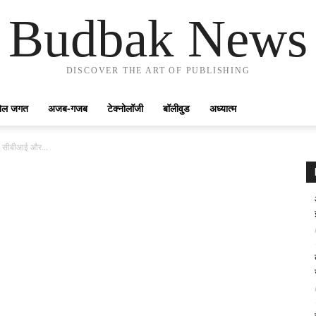
Budbak News
DISCOVER THE ART OF PUBLISHING
ेल जगत
अजब-गजब
टेक्नोलॉजी
बॉलीवुड
अध्यात्म
नें सीबीआई और...