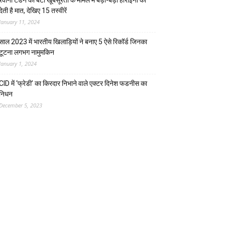
रवीना टंडन की बेटी खूबसूरती के मामले में बड़ी-बड़ी हीरोइनों को
देती है मात, देखिए 15 तस्वीरें
January 11, 2024
साल 2023 में भारतीय खिलाड़ियों ने बनाए 5 ऐसे रिकॉर्ड जिनका
टूटना लगभग नामुमकिन
January 1, 2024
CID में ‘फ्रेडी’ का किरदार निभाने वाले एक्टर दिनेश फडनीस का
निधन
December 5, 2023