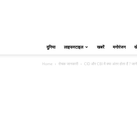
दुनिया
लाइफस्टाइल
खबरें
मनोरंजन
ख
Home
रोचक जानकारी
CID और CBI में क्या अंतर होता हैं ? जा