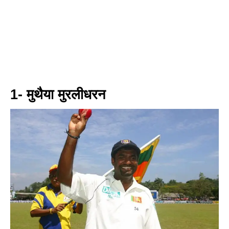
1- मुथैया मुरलीधरन