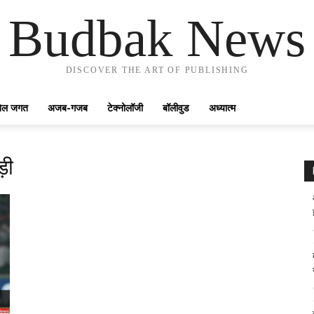
Budbak News
DISCOVER THE ART OF PUBLISHING
ेल जगत
अजब-गजब
टेक्नोलॉजी
बॉलीवुड
अध्यात्म
़ी