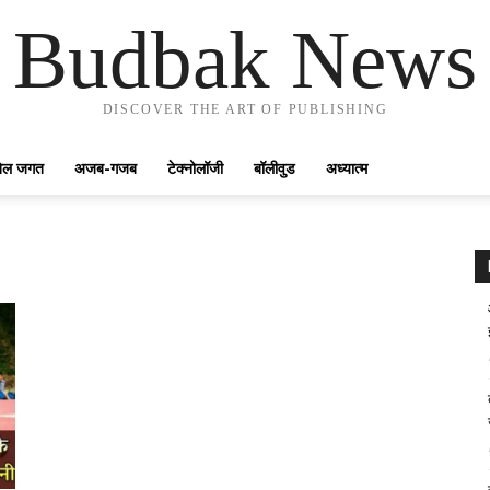
Budbak News
DISCOVER THE ART OF PUBLISHING
ेल जगत
अजब-गजब
टेक्नोलॉजी
बॉलीवुड
अध्यात्म