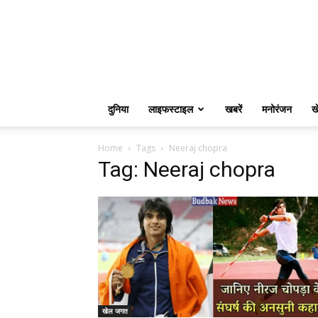
दुनिया
लाइफस्टाइल
खबरें
मनोरंजन
ख
Home
Tags
Neeraj chopra
Tag: Neeraj chopra
खेल जगत