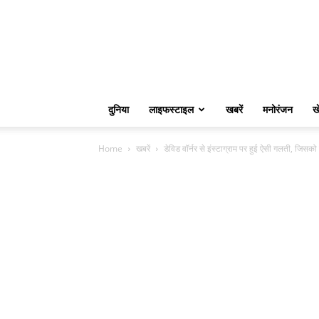
दुनिया
लाइफस्टाइल
खबरें
मनोरंजन
ख
Home
खबरें
डेविड वॉर्नर से इंस्टाग्राम पर हुई ऐसी गलती, जिसको 