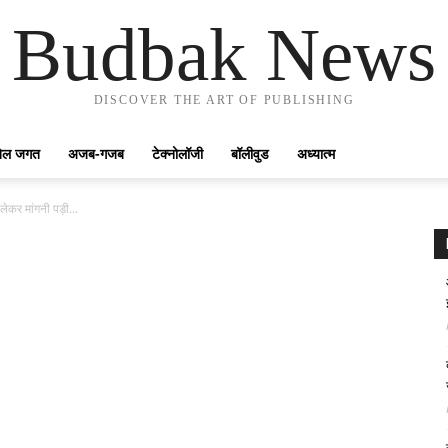
Budbak News
DISCOVER THE ART OF PUBLISHING
ेल जगत
अजब-गजब
टेक्नोलॉजी
बॉलीवुड
अध्यात्म
लेकर मांगनी पड़ी...