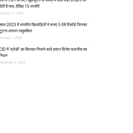
रवीना टंडन की बेटी खूबसूरती के मामले में बड़ी-बड़ी हीरोइनों को
देती है मात, देखिए 15 तस्वीरें
January 11, 2024
साल 2023 में भारतीय खिलाड़ियों ने बनाए 5 ऐसे रिकॉर्ड जिनका
टूटना लगभग नामुमकिन
January 1, 2024
CID में ‘फ्रेडी’ का किरदार निभाने वाले एक्टर दिनेश फडनीस का
निधन
December 5, 2023