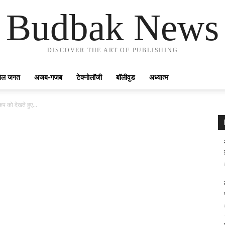
Budbak News
DISCOVER THE ART OF PUBLISHING
ेल जगत
अजब-गजब
टेक्नोलॉजी
बॉलीवुड
अध्यात्म
प को देखते हुए...