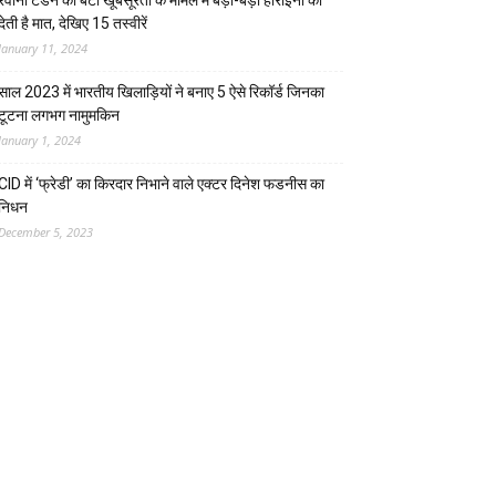
रवीना टंडन की बेटी खूबसूरती के मामले में बड़ी-बड़ी हीरोइनों को
देती है मात, देखिए 15 तस्वीरें
January 11, 2024
साल 2023 में भारतीय खिलाड़ियों ने बनाए 5 ऐसे रिकॉर्ड जिनका
टूटना लगभग नामुमकिन
January 1, 2024
CID में ‘फ्रेडी’ का किरदार निभाने वाले एक्टर दिनेश फडनीस का
निधन
December 5, 2023