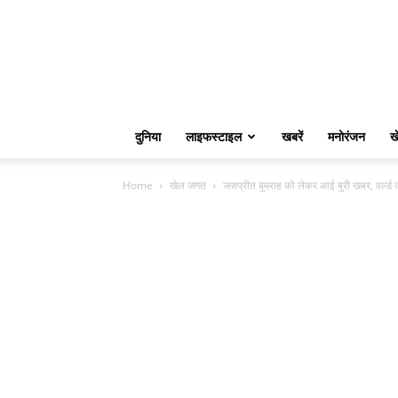
दुनिया
लाइफस्टाइल
खबरें
मनोरंजन
ख
Home
खेल जगत
जसप्रीत बुमराह को लेकर आई बुरी खबर, वर्ल्ड क