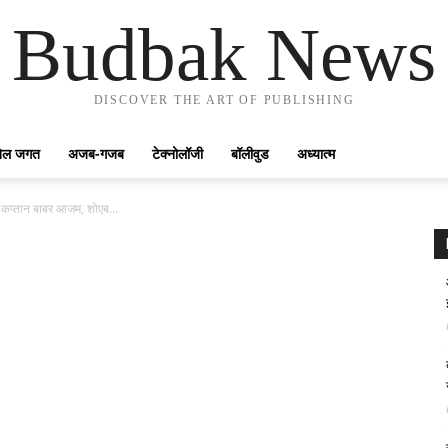
Budbak News
DISCOVER THE ART OF PUBLISHING
ेल जगत
अजब-गजब
टेक्नोलॉजी
बॉलीवुड
अध्यात्म
के कप्तान बाबर आजम, शोएब...