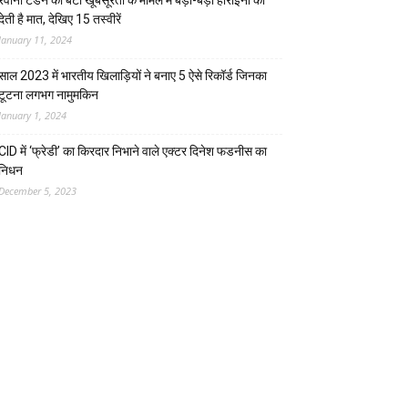
रवीना टंडन की बेटी खूबसूरती के मामले में बड़ी-बड़ी हीरोइनों को
देती है मात, देखिए 15 तस्वीरें
January 11, 2024
साल 2023 में भारतीय खिलाड़ियों ने बनाए 5 ऐसे रिकॉर्ड जिनका
टूटना लगभग नामुमकिन
January 1, 2024
CID में ‘फ्रेडी’ का किरदार निभाने वाले एक्टर दिनेश फडनीस का
निधन
December 5, 2023