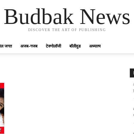
Budbak News
DISCOVER THE ART OF PUBLISHING
ेल जगत
अजब-गजब
टेक्नोलॉजी
बॉलीवुड
अध्यात्म