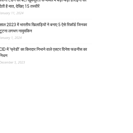
रवीना टंडन की बेटी खूबसूरती के मामले में बड़ी-बड़ी हीरोइनों को
देती है मात, देखिए 15 तस्वीरें
January 11, 2024
साल 2023 में भारतीय खिलाड़ियों ने बनाए 5 ऐसे रिकॉर्ड जिनका
टूटना लगभग नामुमकिन
January 1, 2024
CID में ‘फ्रेडी’ का किरदार निभाने वाले एक्टर दिनेश फडनीस का
निधन
December 5, 2023