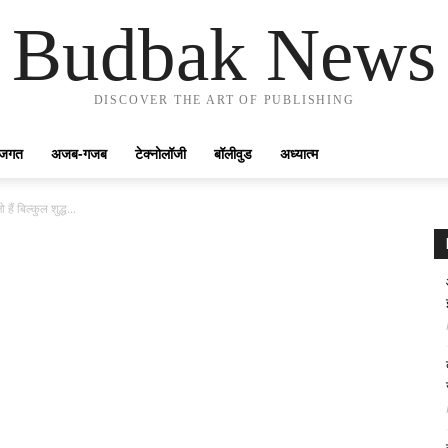
Budbak News
DISCOVER THE ART OF PUBLISHING
ेल जगत
अजब-गजब
टेक्नोलॉजी
बॉलीवुड
अध्यात्म
ैं बिल्कुल शुद्ध...