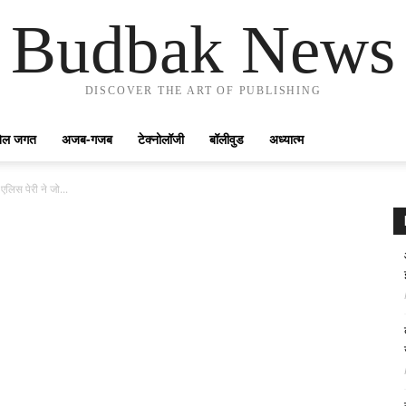
Budbak News
DISCOVER THE ART OF PUBLISHING
ेल जगत
अजब-गजब
टेक्नोलॉजी
बॉलीवुड
अध्यात्म
लिस पेरी ने जो...