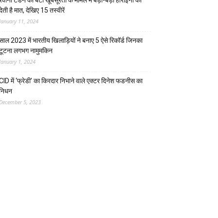
रवीना टंडन की बेटी खूबसूरती के मामले में बड़ी-बड़ी हीरोइनों को
देती है मात, देखिए 15 तस्वीरें
January 11, 2024
साल 2023 में भारतीय खिलाड़ियों ने बनाए 5 ऐसे रिकॉर्ड जिनका
टूटना लगभग नामुमकिन
January 1, 2024
CID में ‘फ्रेडी’ का किरदार निभाने वाले एक्टर दिनेश फडनीस का
निधन
December 5, 2023