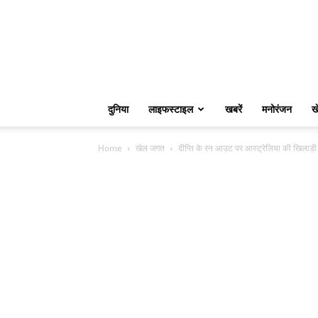
दुनिया
लाइफस्टाइल
खबरें
मनोरंजन
ख
Home
खेल जगत
दीप्ति के रन आउट पर आस्ट्रेलिया की खिलाड़ी ए