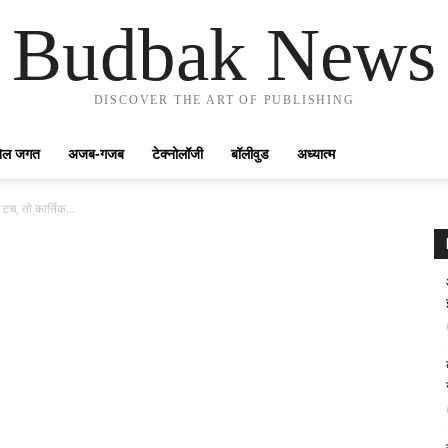
Budbak News
DISCOVER THE ART OF PUBLISHING
ेल जगत
अजब-गजब
टेक्नोलॉजी
बॉलीवुड
अध्यात्म
टच, तो कार्तिक...