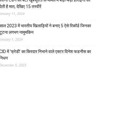
रवीना टंडन की बेटी खूबसूरती के मामले में बड़ी-बड़ी हीरोइनों को
देती है मात, देखिए 15 तस्वीरें
January 11, 2024
साल 2023 में भारतीय खिलाड़ियों ने बनाए 5 ऐसे रिकॉर्ड जिनका
टूटना लगभग नामुमकिन
January 1, 2024
CID में ‘फ्रेडी’ का किरदार निभाने वाले एक्टर दिनेश फडनीस का
निधन
December 5, 2023