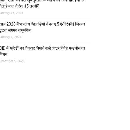
रवीना टंडन की बेटी खूबसूरती के मामले में बड़ी-बड़ी हीरोइनों को
देती है मात, देखिए 15 तस्वीरें
January 11, 2024
साल 2023 में भारतीय खिलाड़ियों ने बनाए 5 ऐसे रिकॉर्ड जिनका
टूटना लगभग नामुमकिन
January 1, 2024
CID में ‘फ्रेडी’ का किरदार निभाने वाले एक्टर दिनेश फडनीस का
निधन
December 5, 2023