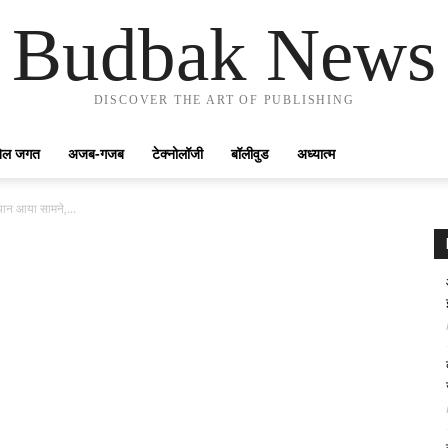
Budbak News
DISCOVER THE ART OF PUBLISHING
ेल जगत
अजब-गजब
टेक्नोलॉजी
बॉलीवुड
अध्यात्म
यान आया सामने,...