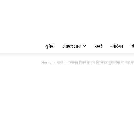
दुनिया
लाइफस्टाइल
खबरें
मनोरंजन
ख
Home
खबरें
जमानत मिलने के बाद क्रिकेटर सुरेश रैना का बड़ा ब