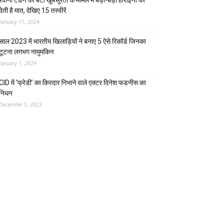
रवीना टंडन की बेटी खूबसूरती के मामले में बड़ी-बड़ी हीरोइनों को
देती है मात, देखिए 15 तस्वीरें
January 11, 2024
साल 2023 में भारतीय खिलाड़ियों ने बनाए 5 ऐसे रिकॉर्ड जिनका
टूटना लगभग नामुमकिन
January 1, 2024
CID में ‘फ्रेडी’ का किरदार निभाने वाले एक्टर दिनेश फडनीस का
निधन
December 5, 2023