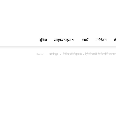
दुनिया
लाइफस्टाइल
खबरें
मनोरंजन
ख
Home
बॉलीवुड
मिलिए बॉलीवुड के 7 ऐसे सितारों से जिन्होंने तला