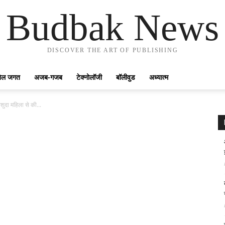
Budbak News
DISCOVER THE ART OF PUBLISHING
ेल जगत
अजब-गजब
टेक्नोलॉजी
बॉलीवुड
अध्यात्म
कशुदा महिला से की...