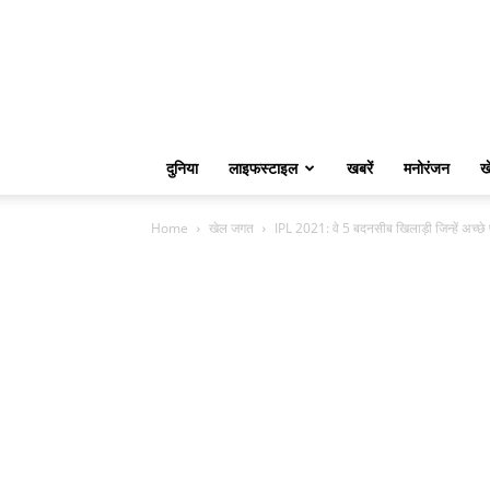
दुनिया
लाइफस्टाइल
खबरें
मनोरंजन
ख
Home
खेल जगत
IPL 2021: वे 5 बदनसीब खिलाड़ी जिन्हें अच्छे प्