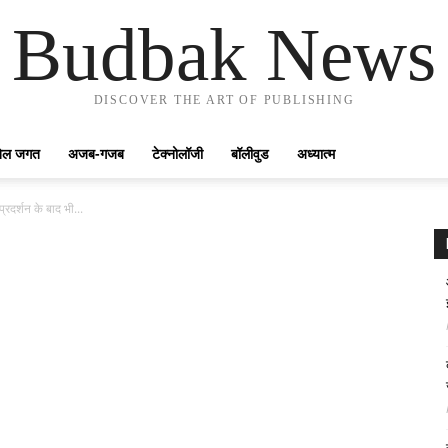
Budbak News
DISCOVER THE ART OF PUBLISHING
ेल जगत
अजब-गजब
टेक्नोलॉजी
बॉलीवुड
अध्यात्म
रदर्शन के बाद भी...