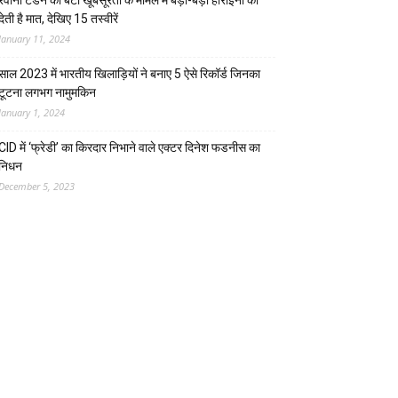
रवीना टंडन की बेटी खूबसूरती के मामले में बड़ी-बड़ी हीरोइनों को
देती है मात, देखिए 15 तस्वीरें
January 11, 2024
साल 2023 में भारतीय खिलाड़ियों ने बनाए 5 ऐसे रिकॉर्ड जिनका
टूटना लगभग नामुमकिन
January 1, 2024
CID में ‘फ्रेडी’ का किरदार निभाने वाले एक्टर दिनेश फडनीस का
निधन
December 5, 2023