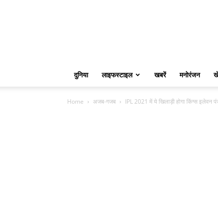
दुनिया
लाइफस्टाइल
खबरें
मनोरंजन
ख
Home
अजब-गजब
IPL 2021 में ये खिलाड़ी होगा किंग्स इलेवन 