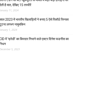
रवीना टंडन की बेटी खूबसूरती के मामले में बड़ी-बड़ी हीरोइनों को
देती है मात, देखिए 15 तस्वीरें
January 11, 2024
साल 2023 में भारतीय खिलाड़ियों ने बनाए 5 ऐसे रिकॉर्ड जिनका
टूटना लगभग नामुमकिन
January 1, 2024
CID में ‘फ्रेडी’ का किरदार निभाने वाले एक्टर दिनेश फडनीस का
निधन
December 5, 2023