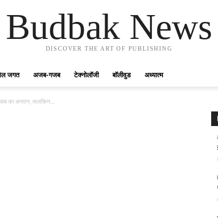
Budbak News
DISCOVER THE ART OF PUBLISHING
ेल जगत
अजब-गजब
टेक्नोलॉजी
बॉलीवुड
अध्यात्म
पंजाब का कप्तान, मालकिन...