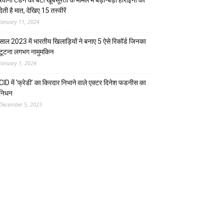
रवीना टंडन की बेटी खूबसूरती के मामले में बड़ी-बड़ी हीरोइनों को
देती है मात, देखिए 15 तस्वीरें
January 11, 2024
साल 2023 में भारतीय खिलाड़ियों ने बनाए 5 ऐसे रिकॉर्ड जिनका
टूटना लगभग नामुमकिन
January 1, 2024
CID में ‘फ्रेडी’ का किरदार निभाने वाले एक्टर दिनेश फडनीस का
निधन
December 5, 2023