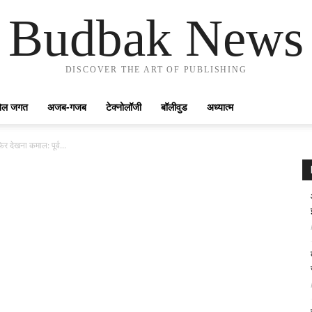
Budbak News
DISCOVER THE ART OF PUBLISHING
ेल जगत
अजब-गजब
टेक्नोलॉजी
बॉलीवुड
अध्यात्म
 देखना कमाल: पूर्व...