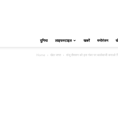
दुनिया
लाइफस्टाइल
खबरें
मनोरंजन
ख
Home
खेल जगत
संजू सैमसन को इस नंबर पर बल्लेबाजी कराओ फिर