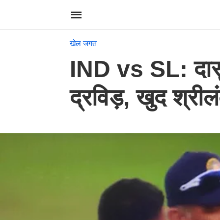
खेल जगत
IND vs SL: दासुन
द्रविड़, खुद श्री