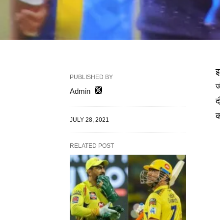
इ
PUBLISHED BY
ज
Admin
द
क
JULY 28, 2021
RELATED POST